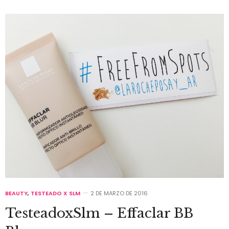
BEAUTY
,
TESTEADO X SLM
2 DE MARZO DE 2016
TesteadoxSlm – Effaclar BB