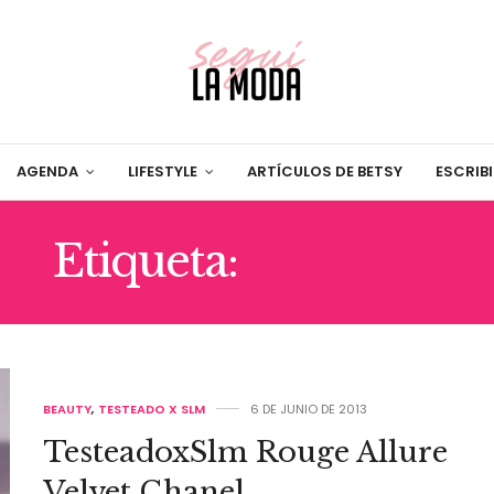
AGENDA
LIFESTYLE
ARTÍCULOS DE BETSY
ESCRIB
Etiqueta:
ALLURE
BEAUTY
,
TESTEADO X SLM
6 DE JUNIO DE 2013
TesteadoxSlm Rouge Allure
Velvet Chanel